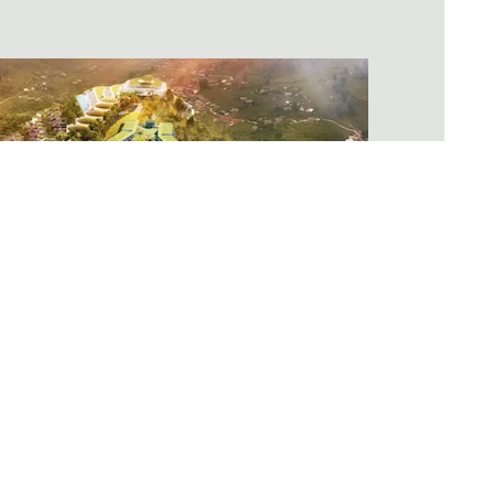
 nhưng ẩn chứa bao điều kỳ diệu của cảnh sắc
Pa được kết hợp với sức sáng tạo của con người