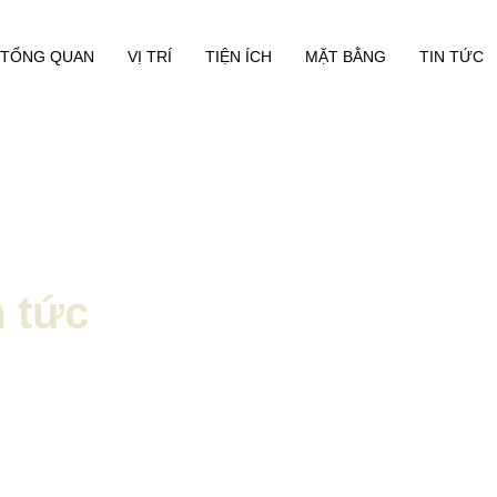
TỔNG QUAN
VỊ TRÍ
TIỆN ÍCH
MẶT BẰNG
TIN TỨC
n tức