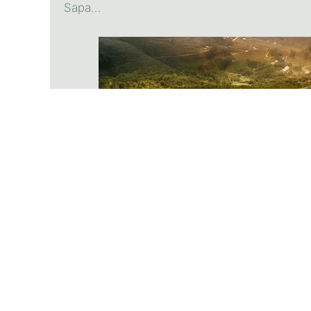
Sapa…
Sa Pa là một vùng đất khiêm nhường, lặng lẽ
thiên nhiên. Phong cảnh thiên nhiên của Sa 