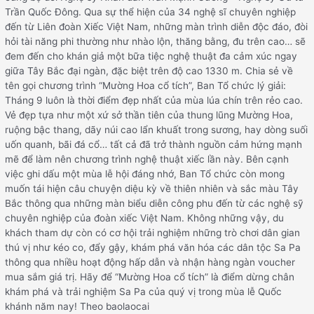
Trần Quốc Đông. Qua sự thể hiện của 34 nghệ sĩ chuyên nghiệp
đến từ Liên đoàn Xiếc Việt Nam, những màn trình diễn độc đáo, đòi
hỏi tài năng phi thường như nhào lộn, thăng bằng, đu trên cao… sẽ
đem đến cho khán giả một bữa tiệc nghệ thuật đa cảm xúc ngay
giữa Tây Bắc đại ngàn, đặc biệt trên độ cao 1330 m. Chia sẻ về
tên gọi chương trình “Mường Hoa cổ tích”, Ban Tổ chức lý giải:
Tháng 9 luôn là thời điểm đẹp nhất của mùa lúa chín trên rẻo cao.
Vẻ đẹp tựa như một xứ sở thần tiên của thung lũng Mường Hoa,
ruộng bậc thang, dãy núi cao lẩn khuất trong sương, hay dòng suối
uốn quanh, bãi đá cổ… tất cả đã trở thành nguồn cảm hứng mạnh
mẽ để làm nên chương trình nghệ thuật xiếc lần này. Bên cạnh
việc ghi dấu một mùa lễ hội đáng nhớ, Ban Tổ chức còn mong
muốn tái hiện câu chuyện diệu kỳ về thiên nhiên và sắc màu Tây
Bắc thông qua những màn biểu diễn công phu đến từ các nghệ sỹ
chuyên nghiệp của đoàn xiếc Việt Nam. Không những vậy, du
khách tham dự còn có cơ hội trải nghiệm những trò chơi dân gian
thú vị như kéo co, đẩy gậy, khám phá văn hóa các dân tộc Sa Pa
thông qua nhiều hoạt động hấp dẫn và nhận hàng ngàn voucher
mua sắm giá trị. Hãy để “Mường Hoa cổ tích” là điểm dừng chân
khám phá và trải nghiệm Sa Pa của quý vị trong mùa lễ Quốc
khánh năm nay! Theo baolaocai