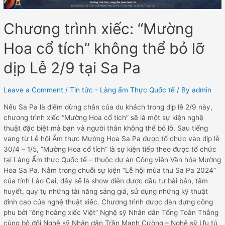
Chương trình xiếc: “Mường
Hoa cổ tích” không thể bỏ lỡ
dịp Lễ 2/9 tại Sa Pa
Leave a Comment
/
Tin tức - Làng ẩm Thực Quốc tế
/ By
admin
Nếu Sa Pa là điểm dừng chân của du khách trong dịp lễ 2/9 này,
chương trình xiếc “Mường Hoa cổ tích” sẽ là một sự kiện nghệ
thuật đặc biệt mà bạn và người thân không thể bỏ lỡ. Sau tiếng
vang từ Lễ hội Ẩm thực Mường Hoa Sa Pa được tổ chức vào dịp lễ
30/4 – 1/5, “Mường Hoa cổ tích” là sự kiện tiếp theo được tổ chức
tại Làng Ẩm thực Quốc tế – thuộc dự án Công viên Văn hóa Mường
Hoa Sa Pa. Nằm trong chuỗi sự kiện “Lễ hội mùa thu Sa Pa 2024”
của tỉnh Lào Cai, đây sẽ là show diễn được đầu tư bài bản, tâm
huyết, quy tụ những tài năng sáng giá, sử dụng những kỹ thuật
đỉnh cao của nghệ thuật xiếc. Chương trình được dàn dựng công
phu bởi “ông hoàng xiếc Việt” Nghệ sỹ Nhân dân Tống Toàn Thắng
cùng bộ đôi Nghệ sỹ Nhân dân Trần Mạnh Cường – Nghệ sỹ Ưu tú