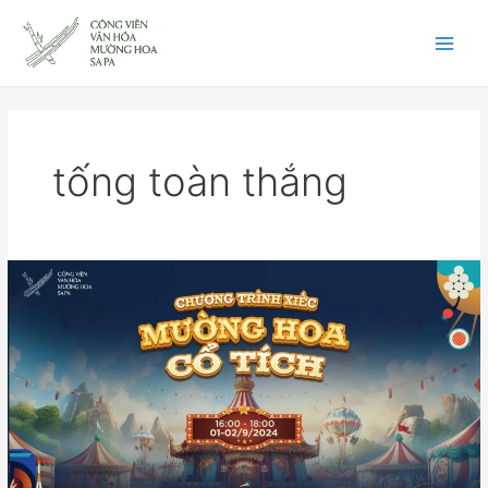
Skip
Main
to
content
Men
tống toàn thắng