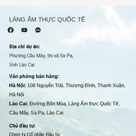
LÀNG ẨM THỰC QUỐC TẾ
F
Y
a
o
c
u
e
t
Địa chỉ dự án:
b
u
Phường Cầu Mây, thị xã Sa Pa,
o
b
o
e
tỉnh Lào Cai
k
Văn phòng bán hàng:
Hà Nội:
108 Nguyễn Trãi, Thượng Đình, Thanh Xuân,
Hà Nội
Lào Cai:
Đường Bốn Mùa, Làng Ẩm thực Quốc Tế,
Cầu Mây, Sa Pa, Lào Cai
Chủ đầu tư:
Công ty Cổ phần Đầu tư