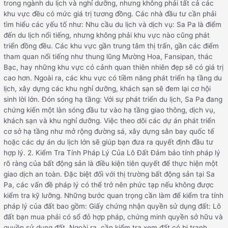
trong ngành du lịch và nghỉ dưỡng, nhưng không phải tất cả các
khu vực đều có mức giá trị tương đồng. Các nhà đầu tư cần phải
tìm hiểu các yếu tố như: Nhu cầu du lịch và dịch vụ: Sa Pa là điểm
đến du lịch nổi tiếng, nhưng không phải khu vực nào cũng phát
triển đồng đều. Các khu vực gần trung tâm thị trấn, gần các điểm
tham quan nổi tiếng như thung lũng Mường Hoa, Fansipan, thác
Bạc, hay những khu vực có cảnh quan thiên nhiên đẹp sẽ có giá trị
cao hơn. Ngoài ra, các khu vực có tiềm năng phát triển hạ tầng du
lịch, xây dựng các khu nghỉ dưỡng, khách sạn sẽ đem lại cơ hội
sinh lời lớn. Đón sóng hạ tầng: Với sự phát triển du lịch, Sa Pa đang
chứng kiến một làn sóng đầu tư vào hạ tầng giao thông, dịch vụ,
khách sạn và khu nghỉ dưỡng. Việc theo dõi các dự án phát triển
cơ sở hạ tầng như mở rộng đường sá, xây dựng sân bay quốc tế
hoặc các dự án du lịch lớn sẽ giúp bạn đưa ra quyết định đầu tư
hợp lý. 2. Kiểm Tra Tính Pháp Lý Của Lô Đất Đảm bảo tính pháp lý
rõ ràng của bất động sản là điều kiện tiên quyết để thực hiện một
giao dịch an toàn. Đặc biệt đối với thị trường bất động sản tại Sa
Pa, các vấn đề pháp lý có thể trở nên phức tạp nếu không được
kiểm tra kỹ lưỡng. Những bước quan trọng cần làm để kiểm tra tính
pháp lý của đất bao gồm: Giấy chứng nhận quyền sử dụng đất: Lô
đất bạn mua phải có sổ đỏ hợp pháp, chứng minh quyền sở hữu và
quyền sử dụng đất. Ngoài ra, cần kiểm tra xem đất có bị tranh