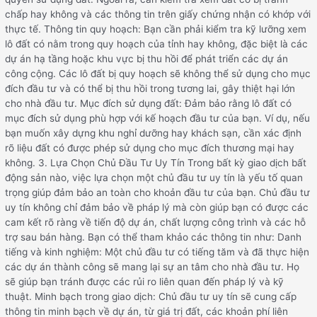
chấp hay không và các thông tin trên giấy chứng nhận có khớp với
thực tế. Thông tin quy hoạch: Bạn cần phải kiểm tra kỹ lưỡng xem
lô đất có nằm trong quy hoạch của tỉnh hay không, đặc biệt là các
dự án hạ tầng hoặc khu vực bị thu hồi để phát triển các dự án
công cộng. Các lô đất bị quy hoạch sẽ không thể sử dụng cho mục
đích đầu tư và có thể bị thu hồi trong tương lai, gây thiệt hại lớn
cho nhà đầu tư. Mục đích sử dụng đất: Đảm bảo rằng lô đất có
mục đích sử dụng phù hợp với kế hoạch đầu tư của bạn. Ví dụ, nếu
bạn muốn xây dựng khu nghỉ dưỡng hay khách sạn, cần xác định
rõ liệu đất có được phép sử dụng cho mục đích thương mại hay
không. 3. Lựa Chọn Chủ Đầu Tư Uy Tín Trong bất kỳ giao dịch bất
động sản nào, việc lựa chọn một chủ đầu tư uy tín là yếu tố quan
trọng giúp đảm bảo an toàn cho khoản đầu tư của bạn. Chủ đầu tư
uy tín không chỉ đảm bảo về pháp lý mà còn giúp bạn có được các
cam kết rõ ràng về tiến độ dự án, chất lượng công trình và các hỗ
trợ sau bán hàng. Bạn có thể tham khảo các thông tin như: Danh
tiếng và kinh nghiệm: Một chủ đầu tư có tiếng tăm và đã thực hiện
các dự án thành công sẽ mang lại sự an tâm cho nhà đầu tư. Họ
sẽ giúp bạn tránh được các rủi ro liên quan đến pháp lý và kỹ
thuật. Minh bạch trong giao dịch: Chủ đầu tư uy tín sẽ cung cấp
thông tin minh bạch về dự án, từ giá trị đất, các khoản phí liên