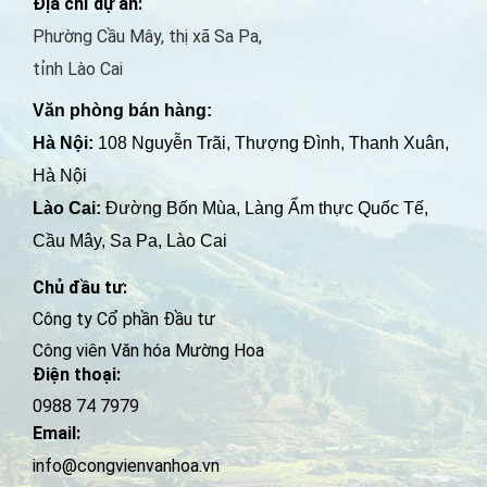
Địa chỉ dự án:
b
u
Phường Cầu Mây, thị xã Sa Pa,
o
b
o
e
tỉnh Lào Cai
k
Văn phòng bán hàng:
Hà Nội:
108 Nguyễn Trãi, Thượng Đình, Thanh Xuân,
Hà Nội
Lào Cai:
Đường Bốn Mùa, Làng Ẩm thực Quốc Tế,
Cầu Mây, Sa Pa, Lào Cai
Chủ đầu tư:
Công ty Cổ phần Đầu tư
Công viên Văn hóa Mường Hoa
Điện thoại:
0988 74 7979
Email:
info@congvienvanhoa.vn