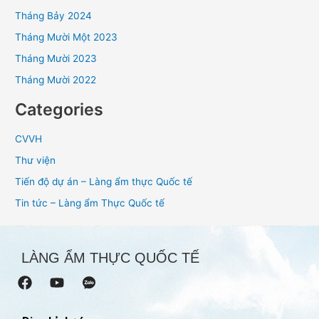
Tháng Bảy 2024
Tháng Mười Một 2023
Tháng Mười 2023
Tháng Mười 2022
Categories
CVVH
Thư viện
Tiến độ dự án – Làng ẩm thực Quốc tế
Tin tức – Làng ẩm Thực Quốc tế
LÀNG ẨM THỰC QUỐC TẾ
F
Y
a
o
c
u
e
t